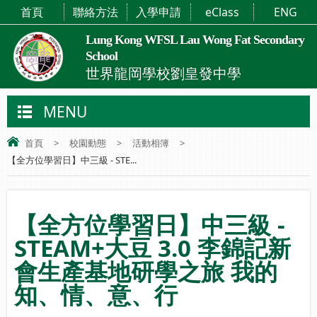
首頁
聯絡方法
入學申請
eClass
ENG
Lung Kong WFSL Lau Wong Fat Secondary
School
世界龍岡學校劉皇發中學
MENU
首頁
>
校園動態
>
活動相簿
>
【全方位學習日】中三級 - STE...
【全方位學習日】中三級 -
STEAM+大豆 3.0 李錦記新
會生產基地研學之旅 我的
知、情、意、行