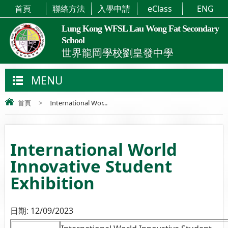
首頁
聯絡方法
入學申請
eClass
ENG
Lung Kong WFSL Lau Wong Fat Secondary
School
世界龍岡學校劉皇發中學
MENU
首頁
>
International Wor...
International World
Innovative Student
Exhibition
日期:
12/09/2023