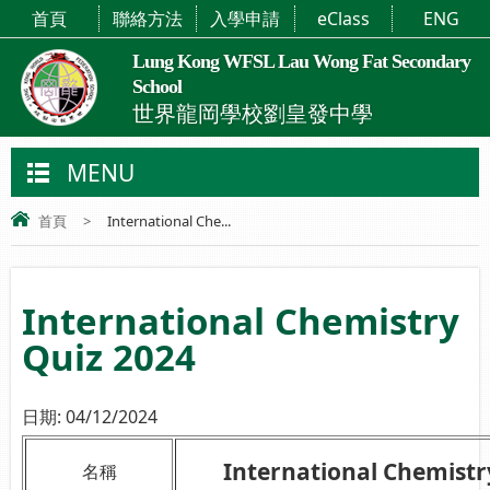
首頁
聯絡方法
入學申請
eClass
ENG
Lung Kong WFSL Lau Wong Fat Secondary
School
世界龍岡學校劉皇發中學
MENU
首頁
>
International Che...
International Chemistry
Quiz 2024
日期:
04/12/2024
International Chemistr
名稱