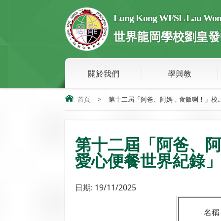
Lung Kong WFSL Lau Wong 
世界龍岡學校劉皇發
關於我們
學與教
首頁
>
第十二屆「阿爸、阿媽，食飯喇！」校..
第十二屆「阿爸、阿
愛心便餐世界紀錄
日期:
19/11/2025
名稱