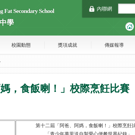
內聯網
Fat Secondary School
中學
校園動態
獎項成就
傳媒報導
.
媽，食飯喇！」校際烹飪比賽 
」
第十二屆「阿爸、阿媽，食飯喇！」校際烹飪
「青少年萬里送自製愛心便餐世界紀錄」