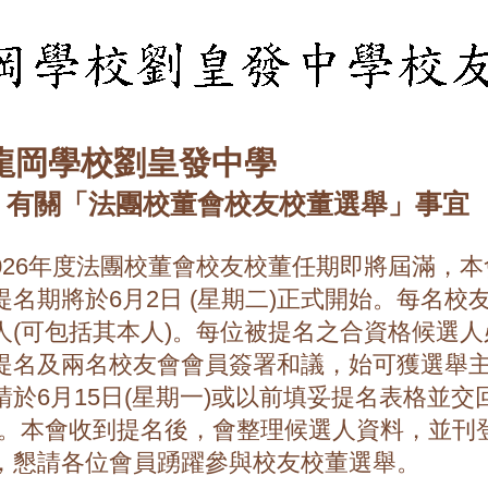
龍岡學校劉皇發中學
 有關「法團校董會校友校董選舉」事宜
5/2026年度法團校董會校友校董任期即將屆滿
提名期將於6月2日 (星期二)正式開始。每名
人(可包括其本人)。每位被提名之合資格候選
提名及兩名校友會會員簽署和議，始可獲選舉
請於6月15日(星期一)或以前填妥提名表格並交
)。本會收到提名後，會整理候選人資料，並刊
，懇請各位會員踴躍參與校友校董選舉。