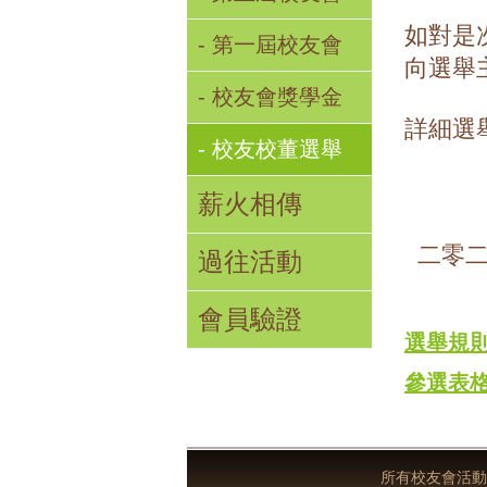
如對是
- 第一屆校友會
向選舉
- 校友會獎學金
詳細選
- 校友校董選舉
薪火相傳
二零二
過往活動
會員驗證
選舉規
參選表
所有校友會活動