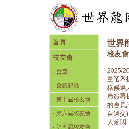
首頁
世界
校友會
校友會
202
- 會章
董選舉
- 會議記錄
格候選
員簽署
- 第十屆校友會
的會員
- 第六屆校友會
自遞交
人參閱
- 第五屆校友會